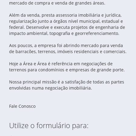
ÁREA À VENDA DE 162.000,00 M2 NA BR 376 AO
376 E RUA ANTÔNIO SINGER
mercado de compra e venda de grandes áreas.
TERRENO À VENDA CENTRO - SÃO JOSÉ DOS
LADO DA ISOGAMA E SIDERQUIMICA
PINHAIS
Além da venda, presta assessoria imobiliária e jurídica,
regularização junto a órgãos nível municipal, estadual e
federal. Desenvolve e executa projetos de engenharia de
impacto ambiental, topografia e georreferenciamento.
Aos poucos, a empresa foi abrindo mercado para venda
de barracões, terrenos, imóveis residenciais e comerciais.
Hoje a Área e Área é referência em negociações de
terrenos para condomínios e empresas de grande porte.
Nossa principal missão é a satisfação de todas as partes
envolvidas numa negociação imobiliária.
Fale Conosco
Utilize o formulário para: