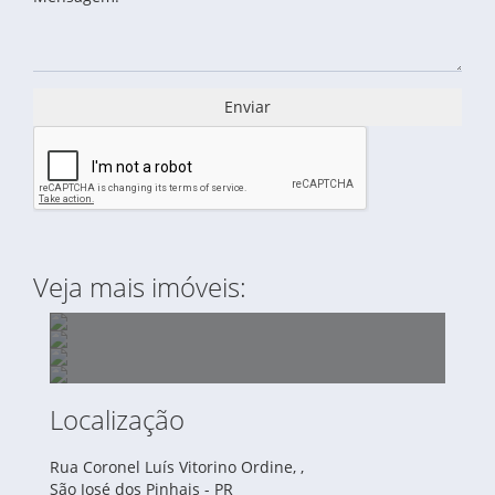
Enviar
Veja mais imóveis:
Localização
ÁREA À VENDA DE 42.000,00 M2 - RUA
Rua Coronel Luís Vitorino Ordine, ,
TERRENO À VENDA CENTRO - SÃO JOSÉ DOS
PEDRO ELIAS SAAD - BAIRRO ARUJÁ
São José dos Pinhais - PR