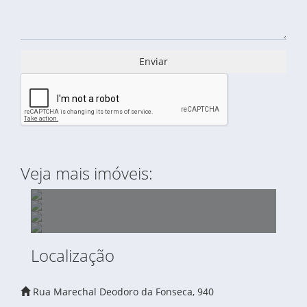
Enviar
Veja mais imóveis:
Localização
ÁREA À VENDA ENTRE AV RUI BARBOSA E
Rua Marechal Deodoro da Fonseca, 940
LOJA À VENDA - MERCADO COM IMÓVEL -
RUA ANTÔNIO ZARAMELA - SÃO JOSÉ DOS
CHÁCARA NA CONTENDA - ÁREA 28.500 M²