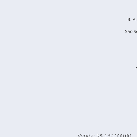
R. A
São S
Venda: R$ 189.000,00